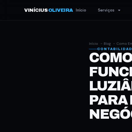
VINÍCIUS
OLIVEIRA
Início
Serviços
Início
Blog
Como Emi
CONTABILIDA
COMO 
FUNC
LUZIÂ
PARA 
NEGÓC