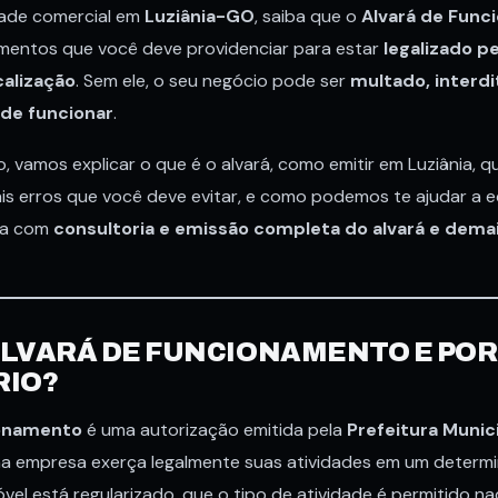
dade comercial em
Luziânia-GO
, saiba que o
Alvará de Fun
mentos que você deve providenciar para estar
legalizado p
calização
. Sem ele, o seu negócio pode ser
multado, interdi
de funcionar
.
, vamos explicar o que é o alvará, como emitir em Luziânia,
pais erros que você deve evitar, e como podemos te ajudar a
ça com
consultoria e emissão completa do alvará e demai
 ALVARÁ DE FUNCIONAMENTO E POR
RIO?
ionamento
é uma autorização emitida pela
Prefeitura Munici
a empresa exerça legalmente suas atividades em um determin
el está regularizado, que o tipo de atividade é permitido na