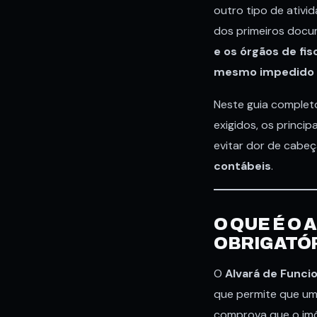
outro tipo de ativi
dos primeiros docu
e os órgãos de fis
mesmo impedido 
Neste guia completo
exigidos, os princi
evitar dor de cabe
contábeis
.
O QUE É O
OBRIGATÓ
O
Alvará de Func
que permite que um
comprova que o imóv