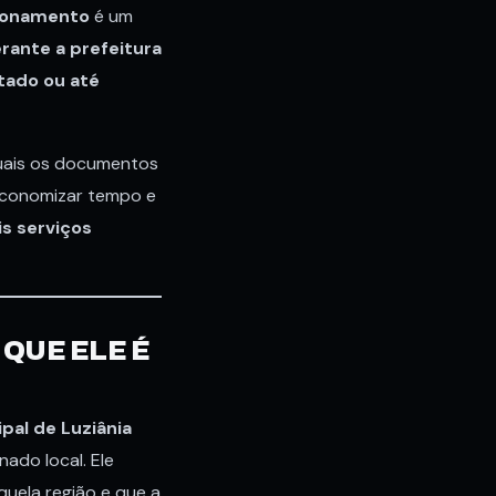
cionamento
é um
erante a prefeitura
tado ou até
 quais os documentos
 economizar tempo e
s serviços
 QUE ELE É
pal de Luziânia
ado local. Ele
quela região e que a