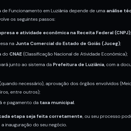
á de Funcionamento em Luziânia depende de uma
análise té
volve os seguintes passos:
presa e atividade econômica na Receita Federal (CNPJ)
resa na
Junta Comercial do Estado de Goiás (Juceg)
;
ta do
CNAE
(Classificação Nacional de Atividade Econômica);
lvará junto ao sistema da
Prefeitura de Luziânia
, com a do
l (quando necessário), aprovação dos órgãos envolvidos (Mei
iros, entre outros);
rá e pagamento da
taxa municipal
.
cada etapa seja feita corretamente
, ou seu processo pod
o a inauguração do seu negócio.