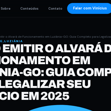
Falar com Vinícius
Sobre
Conteúdos
Contato
tir o Alvará de Funcionamento em Luziânia-GO: Guia Completo para Legaliz
DE
,
LUZIÂNIA
EMITIR O ALVARÁ 
IONAMENTO EM
NIA-GO: GUIA COM
LEGALIZAR SEU
IO EM 2025