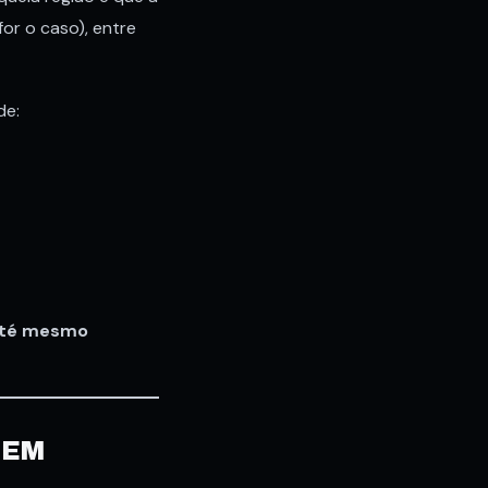
for o caso), entre
de:
 até mesmo
 EM