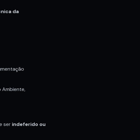
cnica da
;
cumentação
o Ambiente,
e ser
indeferido ou